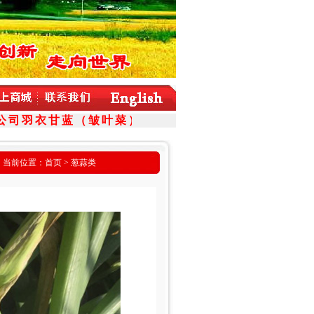
司羽衣甘蓝（皱叶菜）新品种火爆预定中！！！
当前位置：
首页
> 葱蒜类