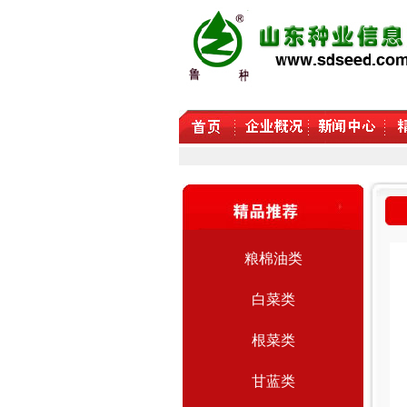
粮棉油类
白菜类
根菜类
甘蓝类