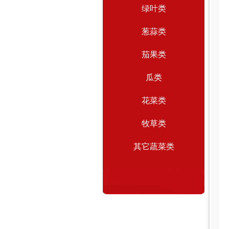
绿叶类
葱蒜类
茄果类
瓜类
花菜类
牧草类
其它蔬菜类