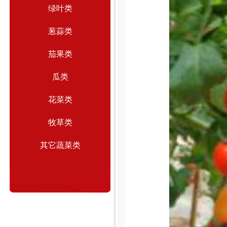
绿叶类
葱蒜类
茄果类
瓜类
花菜类
牧草类
其它蔬菜类